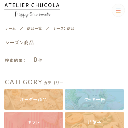
キーワード検索
カテゴリー
ホーム
商品一覧
シーズン商品
すべて
シーズン商品
専用カート
こだわり検索
0
検索結果：
件
オーダー商品
クッキー缶
親カテゴリ
シーズン商品
CATEGORY
カテゴリー
焼菓子
子カテゴリ
オーダー商品
クッキー缶
ギフト
ギフト
焼菓子
クッキー缶
価格帯
ギフト
焼菓子
カテゴリー一覧